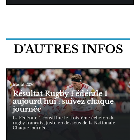
D'AUTRES INFOS
6 août 2026
Résultat Rugby Fédérale 1
aujourd’hui : suivez chaque
journée
La Fédérale 1 constitue le troisième échelon du
rugby français, juste en dessous de la Nationale.
Chaque journée
…