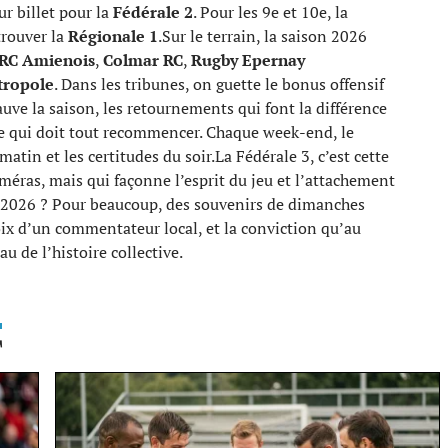
ur billet pour la
Fédérale 2
. Pour les 9e et 10e, la
trouver la
Régionale 1
.Sur le terrain, la saison 2026
RC Amienois
,
Colmar RC
,
Rugby Epernay
tropole
. Dans les tribunes, on guette le bonus offensif
auve la saison, les retournements qui font la différence
re qui doit tout recommencer. Chaque week-end, le
 matin et les certitudes du soir.La Fédérale 3, c’est cette
améras, mais qui façonne l’esprit du jeu et l’attachement
son 2026 ? Pour beaucoup, des souvenirs de dimanches
voix d’un commentateur local, et la conviction qu’au
u de l’histoire collective.
T